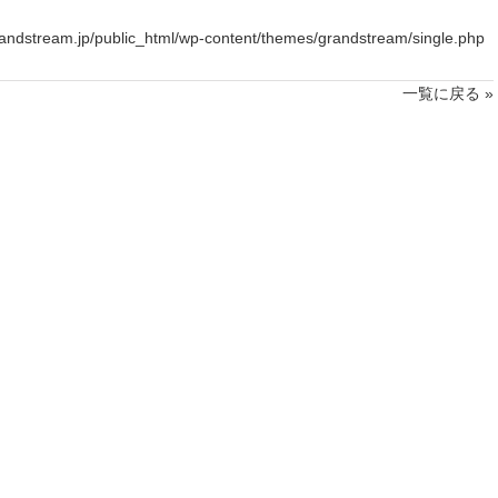
andstream.jp/public_html/wp-content/themes/grandstream/single.php
一覧に戻る »