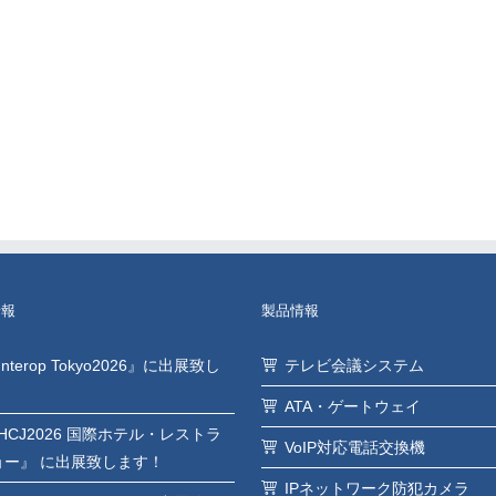
情報
製品情報
Interop Tokyo2026』に出展致し
テレビ会議システム
ATA・ゲートウェイ
HCJ2026 国際ホテル・レストラ
VoIP対応電話交換機
ョー』 に出展致します！
IPネットワーク防犯カメラ