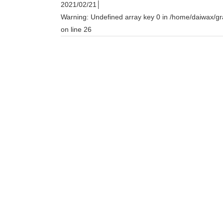
2021/02/21│
Warning
: Undefined array key 0 in
/home/daiwax/gr
on line
26