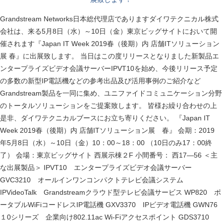
Grandstream Networks日本総代理店でありますダイワテクニカル株式
会社は、来る5月8日（水）～10日（金）東京ビッグサイトにおいて開
催されます『Japan IT Week 2019春（後期）内 店舗ITソリューション
展 春』に出展致します。 当日はこの度リリースとなりました新製品エ
ンタープライズビデオ会議サーバーIPVT10を始め、今後リリース予定
の多数の新型IP電話機などの参考出品及び活用事例のご紹介など
Grandstream製品を一同に集め、ユニファイドコミュニケーション分野
のトータルソリューションをご提案致します。 皆様お繰り合わせの上
是非、ダイワテクニカルブースにお立ち寄りください。 『Japan IT
Week 2019春（後期）内 店舗ITソリューション展 春』 会期：2019
年5月8日（水）～10日（金）10：00～18：00 （10日のみ17：00終
了） 会場：東京ビッグサイト 西展示棟２F 小間番号： 西17―56 ＜主
な出展製品＞ IPVT10 エンタープライズビデオ会議サーバー
GVC3210 オールインワンコンパクトテレビ会議システム
IPVideoTalk Grandstreamクラウド型テレビ会議サービス WP820 ポ
ータブルWiFiコードレスIP電話機 GXV3370 IPビデオ電話機 GWN76
１0シリーズ 企業向け802.11ac Wi-Fiアクセスポイント GDS3710