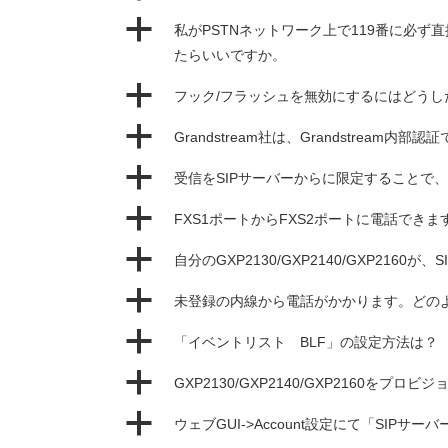
a
私がPSTNネットワーク上で119番に必
たらいいですか。
a
フック/フラッシュを無効にするにはどうし
a
Grandstream社は、Grandstrea
a
受信をSIPサーバーからに限定することで
a
FXS1ポートからFXS2ポートに電話できま
a
自分のGXP2130/GXP2140/GXP21
a
未登録の内線から電話がかかります。どの
a
「イベントリスト BLF」の設定方法は？
a
GXP2130/GXP2140/GXP2160
a
ウェブGUI->Account設定にて「SI