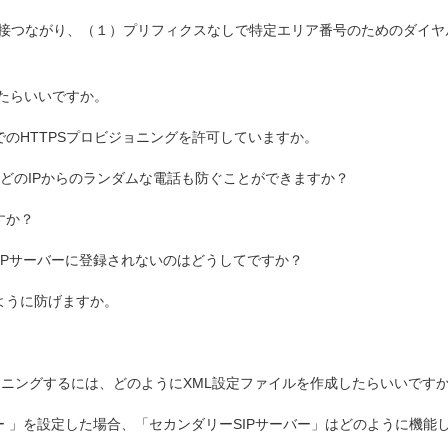
ず直接つながり、（１）プリフィクスなしで特定エリア番号のためのダイ
たらいいですか。
m内部認証でのHTTPSプロビジョニングを許可していますか。
、どのIPからのランダムな電話も防ぐことができますか？
すか？
60が、SIPサーバーに登録されないのはどうしてですか？
ように防げますか。
をプロビジョニングするには、どのようにXML設定ファイルを作成したらいいです
Pサーバー 」を設定した場合、「セカンダリーSIPサーバー」はどのように機能