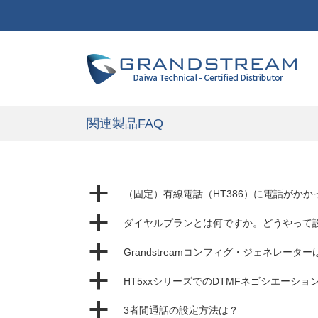
関連製品FAQ
a
（固定）有線電話（HT386）に電話がか
a
ダイヤルプランとは何ですか。どうやって
a
Grandstreamコンフィグ・ジェネレ
a
HT5xxシリーズでのDTMFネゴシエーシ
a
3者間通話の設定方法は？