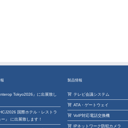
情報
製品情報
Interop Tokyo2026』に出展致し
テレビ会議システム
ATA・ゲートウェイ
HCJ2026 国際ホテル・レストラ
VoIP対応電話交換機
ョー』 に出展致します！
IPネットワーク防犯カメラ