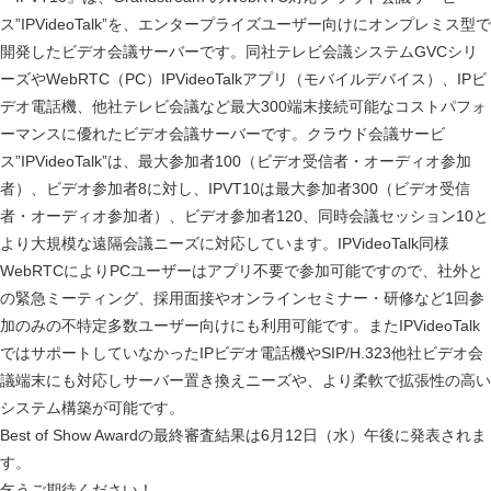
ス”IPVideoTalk”を、エンタープライズユーザー向けにオンプレミス型で
開発したビデオ会議サーバーです。同社テレビ会議システムGVCシリ
ーズやWebRTC（PC）IPVideoTalkアプリ（モバイルデバイス）、IPビ
デオ電話機、他社テレビ会議など最大300端末接続可能なコストパフォ
ーマンスに優れたビデオ会議サーバーです。クラウド会議サービ
ス”IPVideoTalk”は、最大参加者100（ビデオ受信者・オーディオ参加
者）、ビデオ参加者8に対し、IPVT10は最大参加者300（ビデオ受信
者・オーディオ参加者）、ビデオ参加者120、同時会議セッション10と
より大規模な遠隔会議ニーズに対応しています。IPVideoTalk同様
WebRTCによりPCユーザーはアプリ不要で参加可能ですので、社外と
の緊急ミーティング、採用面接やオンラインセミナー・研修など1回参
加のみの不特定多数ユーザー向けにも利用可能です。またIPVideoTalk
ではサポートしていなかったIPビデオ電話機やSIP/H.323他社ビデオ会
議端末にも対応しサーバー置き換えニーズや、より柔軟で拡張性の高い
システム構築が可能です。
Best of Show Awardの最終審査結果は6月12日（水）午後に発表されま
す。
乞うご期待ください！