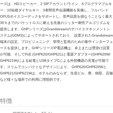
ーズは、HDスピーカー、2 SIPアカウント/ライン、6プログラマブルキ
ー、10短縮ダイヤルキー、3者間音声会議機能を装備し、フルバンド
OPUSボイスコーデックをサポートし、音声品質を損なうことなく最大
30％までのパケットロスに耐える先進のジッター耐性アルゴリズムを
提供します。GHPシリーズはGrandstreamのデバイスマネジメントシ
ステム(GDMS)によってサポートされており、 設置されたGrandstream
端末の設定、プロビジョニング、管理と監視のための集中インターフェ
ースを提供します。GHPシリーズIP電話機は、卓上または壁掛け設置
が可能、そしてPoE (GHP620/GHP621)と電源アダプター(GHP620W/
GHP621W)による給電とUSBタイプCによる外部機器の充電が可能で
す。スリムでコンパクトなデザインにより、 GHP620/GHP620Wと
GHP621/GHP621Wは、ホテルのみならず、住居ビル、寮、病院、店舗
など様々な場所での利用に理想的です。
特徴