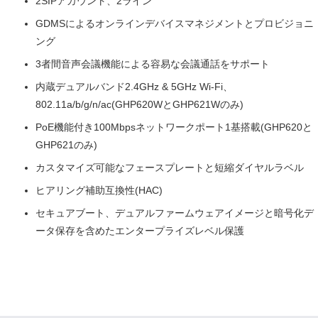
2SIPアカウント、2ライン
GDMSによるオンラインデバイスマネジメントとプロビジョニ
ング
3者間音声会議機能による容易な会議通話をサポート
内蔵デュアルバンド2.4GHz & 5GHz Wi-Fi、
802.11a/b/g/n/ac(GHP620WとGHP621Wのみ)
PoE機能付き100Mbpsネットワークポート1基搭載(GHP620と
GHP621のみ)
カスタマイズ可能なフェースプレートと短縮ダイヤルラベル
ヒアリング補助互換性(HAC)
セキュアブート、デュアルファームウェアイメージと暗号化デ
ータ保存を含めたエンタープライズレベル保護