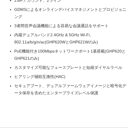
2SIPアカウント、2ライン
GDMSによるオンラインデバイスマネジメントとプロビジョニ
ング
3者間音声会議機能による容易な会議通話をサポート
内蔵デュアルバンド2.4GHz & 5GHz Wi-Fi、
802.11a/b/g/n/ac(GHP620WとGHP621Wのみ)
PoE機能付き100Mbpsネットワークポート1基搭載(GHP620と
GHP621のみ)
カスタマイズ可能なフェースプレートと短縮ダイヤルラベル
ヒアリング補助互換性(HAC)
セキュアブート、デュアルファームウェアイメージと暗号化デ
ータ保存を含めたエンタープライズレベル保護