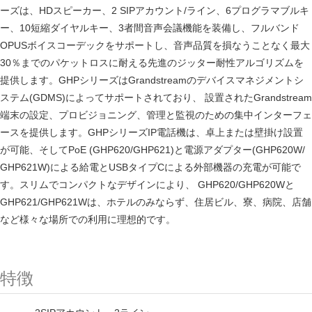
ーズは、HDスピーカー、2 SIPアカウント/ライン、6プログラマブルキ
ー、10短縮ダイヤルキー、3者間音声会議機能を装備し、フルバンド
OPUSボイスコーデックをサポートし、音声品質を損なうことなく最大
30％までのパケットロスに耐える先進のジッター耐性アルゴリズムを
提供します。GHPシリーズはGrandstreamのデバイスマネジメントシ
ステム(GDMS)によってサポートされており、 設置されたGrandstream
端末の設定、プロビジョニング、管理と監視のための集中インターフェ
ースを提供します。GHPシリーズIP電話機は、卓上または壁掛け設置
が可能、そしてPoE (GHP620/GHP621)と電源アダプター(GHP620W/
GHP621W)による給電とUSBタイプCによる外部機器の充電が可能で
す。スリムでコンパクトなデザインにより、 GHP620/GHP620Wと
GHP621/GHP621Wは、ホテルのみならず、住居ビル、寮、病院、店舗
など様々な場所での利用に理想的です。
特徴