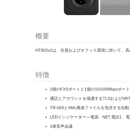
概要
HT802v2は、住居およびオフィス環境に於いて
特徴
2個のFXSポートと1個の10/100Mbps
通話とアカウントを保護するTLSおよびSR
TR-069とXML構成ファイルを包含する
LEDインジケーター―電源、NET,電話1、電
3者音声会議