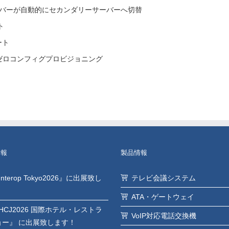
ーバーが自動的にセカンダリーサーバーへ切替
ト
ート
ズによるゼロコンフィグプロビジョニング
情報
製品情報
Interop Tokyo2026』に出展致し
テレビ会議システム
ATA・ゲートウェイ
HCJ2026 国際ホテル・レストラ
VoIP対応電話交換機
ョー』 に出展致します！