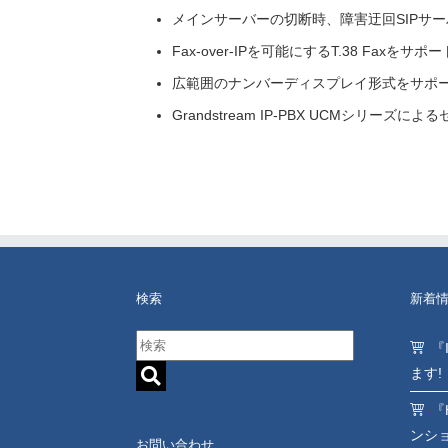
メインサーバーの切断時、障害迂回SIPサ
Fax-over-IPを可能にするT.38 Faxをサポー
広範囲のナンバーディスプレイ形式をサポ
Grandstream IP-PBX UCMシリー
検索
新着
『
ます!
『
ンシ
お問い合わせ